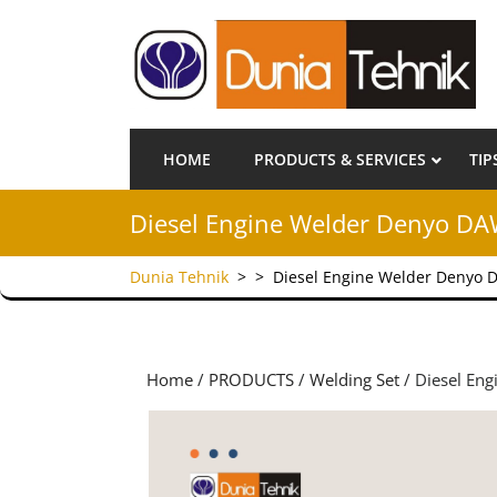
HOME
PRODUCTS & SERVICES
TIP
Diesel Engine Welder Denyo D
Dunia Tehnik
> >
Diesel Engine Welder Denyo
Home
/
PRODUCTS
/
Welding Set
/ Diesel En