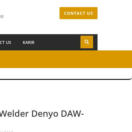
CONTACT US
IB
CT US
KARIR
e Welder Denyo DAW-