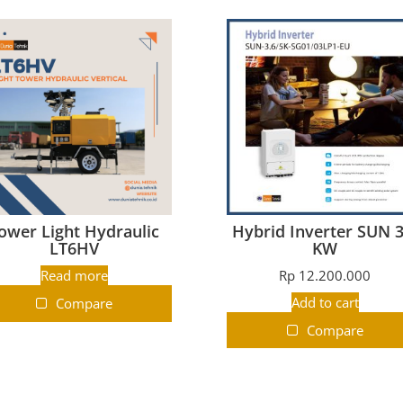
ower Light Hydraulic
Hybrid Inverter SUN 3
LT6HV
KW
Read more
Rp
12.200.000
Add to cart
Compare
Compare