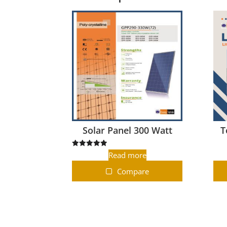
Solar Panel 300 Watt
T
Rated
Read more
5.00
out of 5
Compare