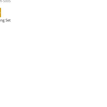
W-500S
e
ng Set