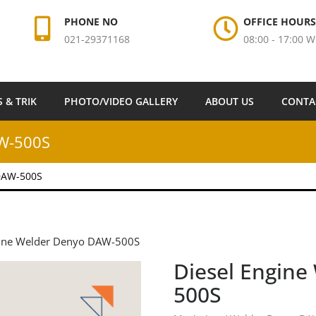
PHONE NO
OFFICE HOURS
021-29371168
08:00 - 17:00 W
S & TRIK
PHOTO/VIDEO GALLERY
ABOUT US
CONTA
AW-500S
 DAW-500S
gine Welder Denyo DAW-500S
Diesel Engin
500S