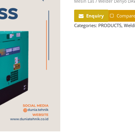
Mesin Las / Welder Denyo DA
Enquiry
Compar
Categories:
PRODUCTS
,
Weldi