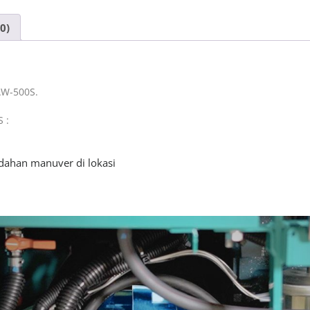
0)
AW-500S.
 :
dahan manuver di lokasi