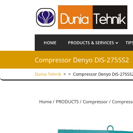
HOME
PRODUCTS & SERVICES
TIP
Compressor Denyo DIS-275SS2
Dunia Tehnik
> >
Compressor Denyo DIS-275SS
Home
/
PRODUCTS
/
Compressor
/ Compress