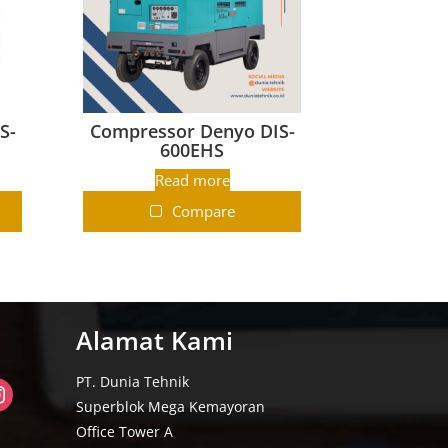
S-
Compressor Denyo DIS-
600EHS
Read more
Compare
Alamat Kami
PT. Dunia Tehnik
Superblok Mega Kemayoran
Office Tower A