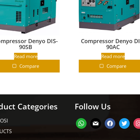
mpressor Denyo DIS-
Compressor Denyo DI
90SB
90AC
Read more
Read more
Compare
Compare
duct Categories
Follow Us
OSI
UCTS