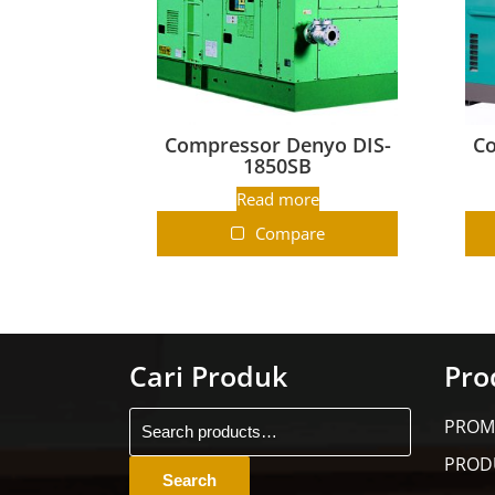
Compressor Denyo DIS-
Co
1850SB
Read more
Compare
Cari Produk
Pro
PROM
PROD
Search