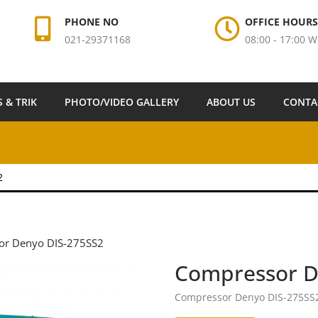
PHONE NO
OFFICE HOURS
021-29371168
08:00 - 17:00 W
S & TRIK
PHOTO/VIDEO GALLERY
ABOUT US
CONTA
2
or Denyo DIS-275SS2
Compressor D
Compressor Denyo DIS-275SS