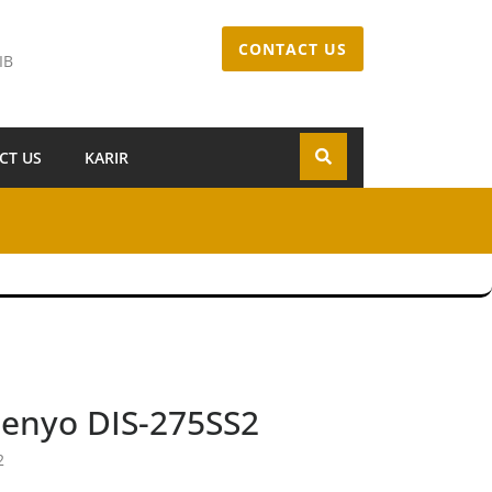
CONTACT US
IB
CT US
KARIR
enyo DIS-275SS2
2