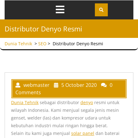
Distributor Denyo Resmi
Dunia Tehnik
>
SEO
>
Distributor Denyo Resmi
webmaster
5 October 2020
0
Comments
Dunia Tehnik
sebagai distributor
denyo
resmi untuk
wilayah Indonesia. Kami menjual segala jenis mesin
genset, welder (las) dan kompresor udara untuk
kebutuhan industri mulai ringan hingga berat.
Selain itu kami juga menjual
solar panel
dan baterai