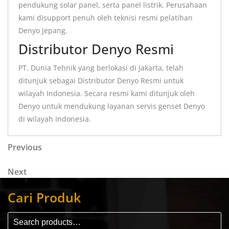
pendukung solar panel, serta panel listrik. Perusahaan
kami disupport penuh oleh teknisi resmi pelatihan
Denyo Jepang.
Distributor Denyo Resmi
PT. Dunia Tehnik yang berlokasi di Jakarta, telah
ditunjuk sebagai Distributor Denyo Resmi untuk
wilayah Indonesia. Secara resmi kami ditunjuk oleh
Denyo untuk mendukung layanan servis genset Denyo
di wilayah Indonesia.
Previous
Next
Cari Produk