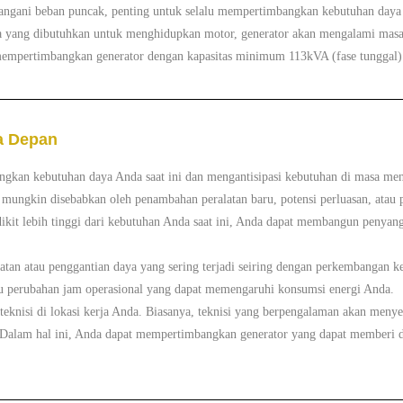
gani beban puncak, penting untuk selalu mempertimbangkan kebutuhan daya te
aya yang dibutuhkan untuk menghidupkan motor, generator akan mengalami masa
mempertimbangkan generator dengan kapasitas minimum 113kVA (fase tunggal) 
a Depan
ngkan kebutuhan daya Anda saat ini dan mengantisipasi kebutuhan di masa me
mungkin disebabkan oleh penambahan peralatan baru, potensi perluasan, atau
dikit lebih tinggi dari kebutuhan Anda saat ini, Anda dapat membangun peny
atan atau penggantian daya yang sering terjadi seiring dengan perkembangan 
tau perubahan jam operasional yang dapat memengaruhi konsumsi energi Anda.
 teknisi di lokasi kerja Anda. Biasanya, teknisi yang berpengalaman akan men
Dalam hal ini, Anda dapat mempertimbangkan generator yang dapat memberi d