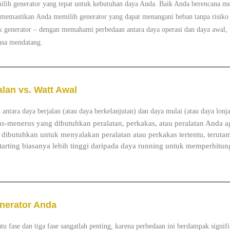
ilih generator yang tepat untuk kebutuhan daya Anda. Baik Anda berencana me
emastikan Anda memilih generator yang dapat menangani beban tanpa risiko k
 generator – dengan memahami perbedaan antara daya operasi dan daya awal, m
asa mendatang.
lan vs. Watt Awal
tara daya berjalan (atau daya berkelanjutan) dan daya mulai (atau daya lonj
us-menerus yang dibutuhkan peralatan, perkakas, atau peralatan Anda ag
 dibutuhkan untuk menyalakan peralatan atau perkakas tertentu, terutam
starting biasanya lebih tinggi daripada daya running untuk memperhitu
enerator Anda
u fase dan tiga fase sangatlah penting, karena perbedaan ini berdampak signif