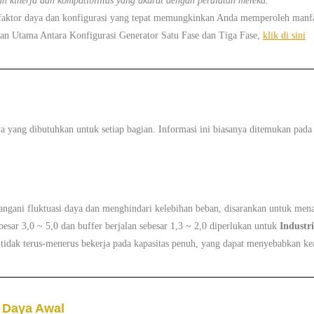
an kinerja dan kompatibilitas yang akurat dengan peralatan mereka.
aktor daya dan konfigurasi yang tepat memungkinkan Anda memperoleh manfaa
aan Utama Antara Konfigurasi Generator Satu Fase dan Tiga Fase,
klik di sini
ya yang dibutuhkan untuk setiap bagian. Informasi ini biasanya ditemukan pada
gani fluktuasi daya dan menghindari kelebihan beban, disarankan untuk mena
besar 3,0 ~ 5,0 dan buffer berjalan sebesar 1,3 ~ 2,0 diperlukan untuk
Industr
tidak terus-menerus bekerja pada kapasitas penuh, yang dapat menyebabkan kea
n Daya Awal