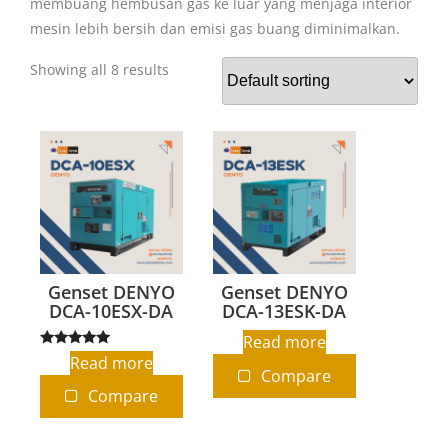
membuang hembusan gas ke luar yang menjaga interior
mesin lebih bersih dan emisi gas buang diminimalkan.
Showing all 8 results
Genset DENYO
Genset DENYO
DCA-10ESX-DA
DCA-13ESK-DA
Read more
Rated
Read more
5.00
Compare
out of 5
Compare